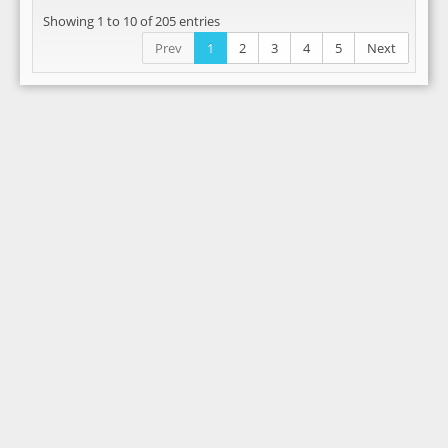
Showing 1 to 10 of 205 entries
Prev
1
2
3
4
5
Next